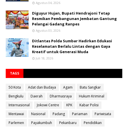
Agustus 04, 2026
Diguyur Hujan, Bupati Hendrajoni Tetap
Resmikan Pembangunan Jembatan Gantung
Pelangai Gadang Ranpes
Agustus 03, 2026
Ditlantas Polda Sumbar Hadirkan Edukasi
Keselamatan Berlalu Lintas dengan Gaya
Kreatif untuk Generasi Muda
Juli 18, 2026
TAGS
50 Kota
Adat dan Budaya
Agam
Batu Sangkar
Bengkulu
Daerah
Dharmasraya
Hukum Kriminal
Internasional
Jokowi Centre
KPK
Kabar Polisi
Mentawai
Nasional
Padang
Pariaman
Pariwisata
Parlemen
Payakumbuh
Pekanbaru
Pendidikan