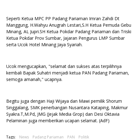
Seperti Ketua MPC PP Padang Pariaman Imran Zahdi Dt
Manggung, H.Wahyu Anugrah Lestari,S.H Ketua Pemuda Gebu
Minang, AL Jupri.SH Ketua Pokdar Padang Pariaman dan Triski
Ketua Pokdar Prov Sumbar, Jajaran Pengurus LMP Sumbar
serta Ucok Hotel Minang Jaya Syariah.
Ucok mengucapkan, "selamat dan sukses atas terpilihnya
kembali Bapak Suhatri menjadi ketua PAN Padang Pariaman,
semoga amanah," ucapnya.
Begitu juga dengan Haji Wijaya dan Mawi pemilik Shorum
Singgalang, SMK penerbangan Nusantara Kataping, Makmur
Syakra.T,M.Pd, JMG (Jejak Media Grop) dan Desi Oktavia
Pelaminan juga memberikan ucapan selamat. (AdF)
Tags:
News
Padang Pariaman
PAN
Politik