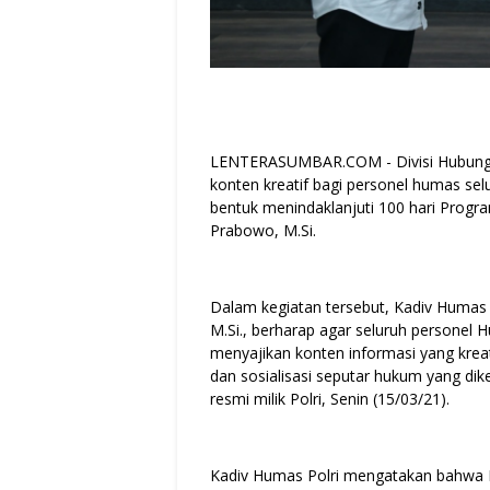
LENTERASUMBAR.COM - Divisi Hubunga
konten kreatif bagi personel humas selu
bentuk menindaklanjuti 100 hari Program 
Prabowo, M.Si.
Dalam kegiatan tersebut, Kadiv Humas P
M.Si., berharap agar seluruh persone
menyajikan konten informasi yang krea
dan sosialisasi seputar hukum yang di
resmi milik Polri, Senin (15/03/21).
Kadiv Humas Polri mengatakan bahwa P