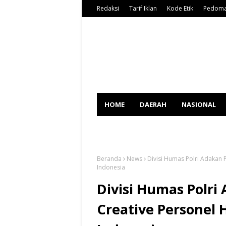
Redaksi
Tarif Iklan
Kode Etik
Pedoma
HOME
DAERAH
NASIONAL
SPORT
Beranda
News
Divisi Humas Polri Adakan 
Indonesia
Divisi Humas Polri
Creative Personel