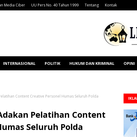
n Media Ciber
UU Pers No. 40 Tahun 1999
Tentang
Kontak
INTERNASIONAL
POLITIK
HUKUM DAN KRIMINAL
OPINI
Pelatihan Content Creative Personel Humas Seluruh Polda
IKL
 Adakan Pelatihan Content
 Humas Seluruh Polda