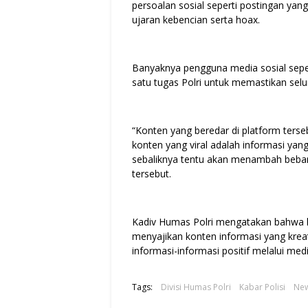
persoalan sosial seperti postingan yang
ujaran kebencian serta hoax.
Banyaknya pengguna media sosial seper
satu tugas Polri untuk memastikan selu
“Konten yang beredar di platform terse
konten yang viral adalah informasi yan
sebaliknya tentu akan menambah beban k
tersebut.
Kadiv Humas Polri mengatakan bahwa 
menyajikan konten informasi yang kre
informasi-informasi positif melalui me
Tags:
Divisi Humas Polri
Kabar Polisi
Ne