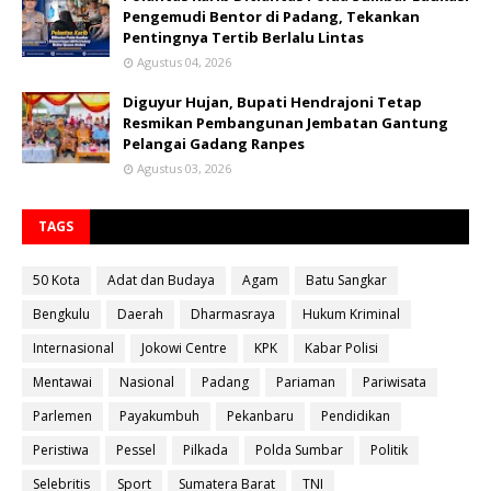
Pengemudi Bentor di Padang, Tekankan
Pentingnya Tertib Berlalu Lintas
Agustus 04, 2026
Diguyur Hujan, Bupati Hendrajoni Tetap
Resmikan Pembangunan Jembatan Gantung
Pelangai Gadang Ranpes
Agustus 03, 2026
TAGS
50 Kota
Adat dan Budaya
Agam
Batu Sangkar
Bengkulu
Daerah
Dharmasraya
Hukum Kriminal
Internasional
Jokowi Centre
KPK
Kabar Polisi
Mentawai
Nasional
Padang
Pariaman
Pariwisata
Parlemen
Payakumbuh
Pekanbaru
Pendidikan
Peristiwa
Pessel
Pilkada
Polda Sumbar
Politik
Selebritis
Sport
Sumatera Barat
TNI