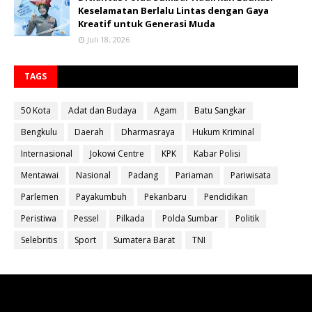
Keselamatan Berlalu Lintas dengan Gaya
Kreatif untuk Generasi Muda
Juli 18, 2026
TAGS
50 Kota
Adat dan Budaya
Agam
Batu Sangkar
Bengkulu
Daerah
Dharmasraya
Hukum Kriminal
Internasional
Jokowi Centre
KPK
Kabar Polisi
Mentawai
Nasional
Padang
Pariaman
Pariwisata
Parlemen
Payakumbuh
Pekanbaru
Pendidikan
Peristiwa
Pessel
Pilkada
Polda Sumbar
Politik
Selebritis
Sport
Sumatera Barat
TNI