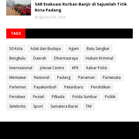
SAR Evakuasi Korban Banjir di Sejumlah Titik
Kota Padang
Agustus 03, 2026
TAGS
50 Kota
Adat dan Budaya
Agam
Batu Sangkar
Bengkulu
Daerah
Dharmasraya
Hukum Kriminal
Internasional
Jokowi Centre
KPK
Kabar Polisi
Mentawai
Nasional
Padang
Pariaman
Pariwisata
Parlemen
Payakumbuh
Pekanbaru
Pendidikan
Peristiwa
Pessel
Pilkada
Polda Sumbar
Politik
Selebritis
Sport
Sumatera Barat
TNI