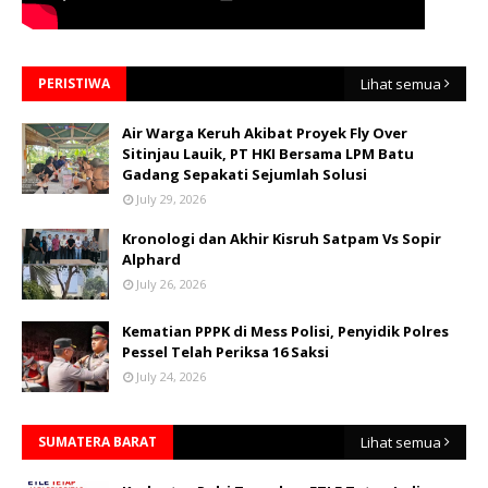
PERISTIWA
Lihat semua
Air Warga Keruh Akibat Proyek Fly Over
Sitinjau Lauik, PT HKI Bersama LPM Batu
Gadang Sepakati Sejumlah Solusi
July 29, 2026
Kronologi dan Akhir Kisruh Satpam Vs Sopir
Alphard
July 26, 2026
Kematian PPPK di Mess Polisi, Penyidik Polres
Pessel Telah Periksa 16 Saksi
July 24, 2026
SUMATERA BARAT
Lihat semua