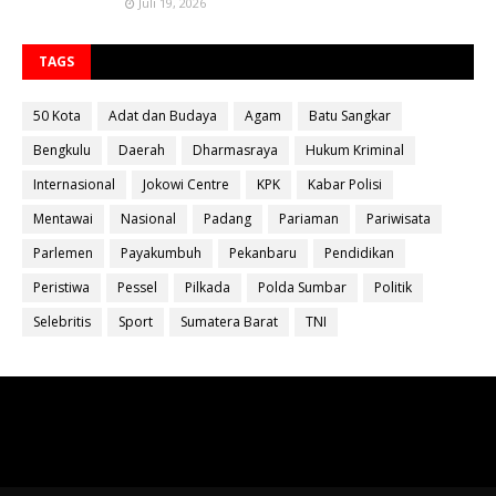
Juli 19, 2026
TAGS
50 Kota
Adat dan Budaya
Agam
Batu Sangkar
Bengkulu
Daerah
Dharmasraya
Hukum Kriminal
Internasional
Jokowi Centre
KPK
Kabar Polisi
Mentawai
Nasional
Padang
Pariaman
Pariwisata
Parlemen
Payakumbuh
Pekanbaru
Pendidikan
Peristiwa
Pessel
Pilkada
Polda Sumbar
Politik
Selebritis
Sport
Sumatera Barat
TNI