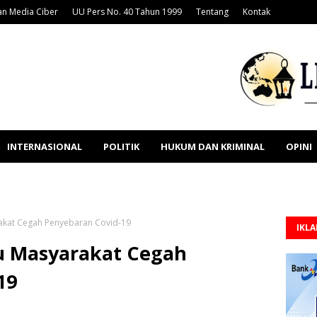
n Media Ciber
UU Pers No. 40 Tahun 1999
Tentang
Kontak
INTERNASIONAL
POLITIK
HUKUM DAN KRIMINAL
OPINI
akat Cegah Penyebaran Covid-19
IKL
u Masyarakat Cegah
19