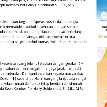
ri Kombes Pol Harry Goldenhardt S., S.IK., M.Si.
elaksanakan Kegiatan Operasi Yustisi dalam rangka
ntuk mematuhi protokol kesehatan, dengan sasaran
da di terminal, bandara, pelabuhan, Pusat Perbelanjaan,
 tempat umum lainnya, didalam Operasi ini kita
an tertulis″. Jelas Kabid Humas Polda Kepri Kombes Pol
l kesehatan yang telah ditetapkan dengan gerakan 5M,
n sabun dan air mengalir, menjaga jarak, menjauhi
 dan interaksi. Dan kami sarankan kepada masyarakat
 Covid – 19 seperti Ibu Hamil dan yang lanjut usia sangat
, keluar rumah dan untuk tetap berdiam diri dirumah
a Kepri Kombes Pol Harry Goldenhardt S., S.IK., M.Si.