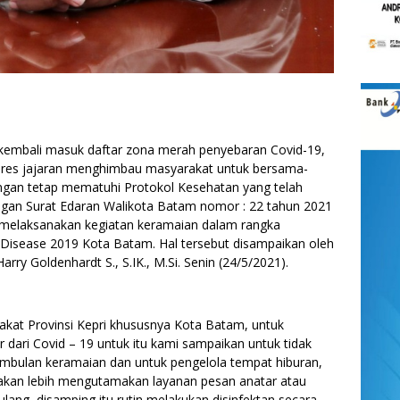
bali masuk daftar zona merah penyebaran Covid-19,
olres jajaran menghimbau masyarakat untuk bersama-
gan tetap mematuhi Protokol Kesehatan yang telah
ngan Surat Edaran Walikota Batam nomor : 22 tahun 2021
n melaksanakan kegiatan keramaian dalam rangka
 Disease 2019 Kota Batam. Hal tersebut disampaikan oleh
ry Goldenhardt S., S.IK., M.Si. Senin (24/5/2021).
kat Provinsi Kepri khususnya Kota Batam, untuk
 dari Covid – 19 untuk itu kami sampaikan untuk tidak
bulan keramaian dan untuk pengelola tempat hiburan,
akan lebih mengutamakan layanan pesan anatar atau
ng, disamping itu rutin melakukan disinfektan secara