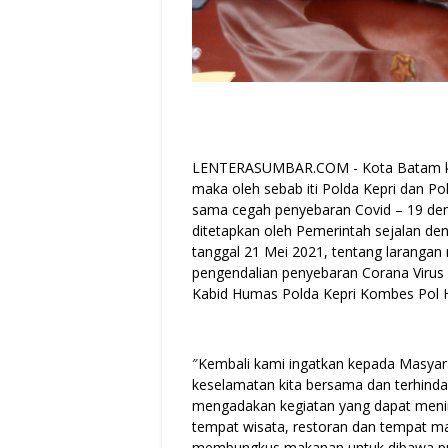
LENTERASUMBAR.COM - Kota Batam kem
maka oleh sebab iti Polda Kepri dan P
sama cegah penyebaran Covid – 19 den
ditetapkan oleh Pemerintah sejalan de
tanggal 21 Mei 2021, tentang laranga
pengendalian penyebaran Corana Virus
Kabid Humas Polda Kepri Kombes Pol Har
″Kembali kami ingatkan kepada Masyara
keselamatan kita bersama dan terhindar
mengadakan kegiatan yang dapat menim
tempat wisata, restoran dan tempat m
membungkus makanan untuk dibawa pula