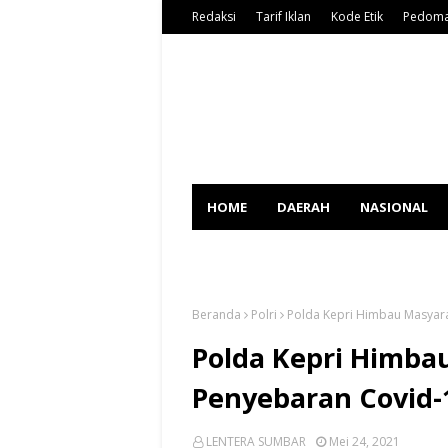
Redaksi
Tarif Iklan
Kode Etik
Pedoma
HOME
DAERAH
NASIONAL
SPORT
Beranda
Polri
Polda Kepri Himbau Masyar
Polda Kepri Himba
Penyebaran Covid-
LENTERA SUMBAR
Mei 24, 2021