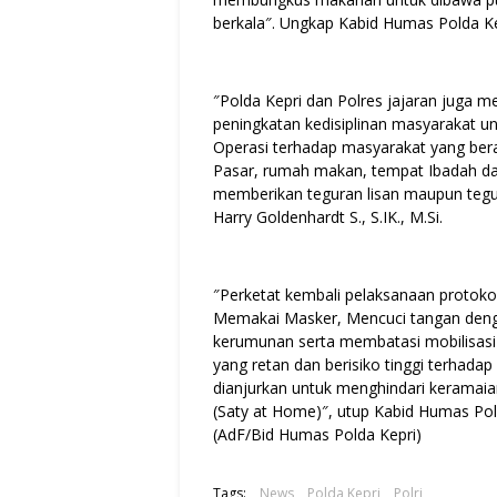
berkala″. Ungkap Kabid Humas Polda Kep
″Polda Kepri dan Polres jajaran juga m
peningkatan kedisiplinan masyarakat u
Operasi terhadap masyarakat yang bera
Pasar, rumah makan, tempat Ibadah dan
memberikan teguran lisan maupun tegur
Harry Goldenhardt S., S.IK., M.Si.
″Perketat kembali pelaksanaan protoko
Memakai Masker, Mencuci tangan denga
kerumunan serta membatasi mobilisasi
yang retan dan berisiko tinggi terhadap
dianjurkan untuk menghindari keramaian
(Saty at Home)″, utup Kabid Humas Pold
(AdF/Bid Humas Polda Kepri)
Tags:
News
Polda Kepri
Polri