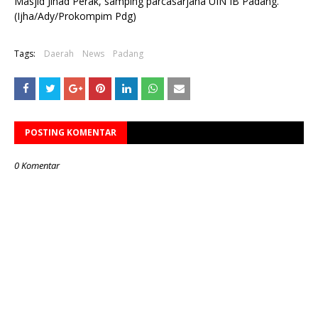
Masjid Jihad Perak, samping parcasarjana UIN IB Padang.
(Ijha/Ady/Prokompim Pdg)
Tags:
Daerah
News
Padang
POSTING KOMENTAR
0 Komentar