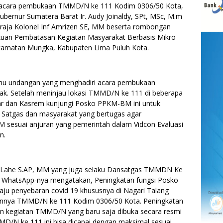
cara pembukaan TMMD/N ke 111 Kodim 0306/50 Kota,
ernur Sumatera Barat Ir. Audy Joinaldy, SPt, MSc, M.m
raja Kolonel Inf Amrizen SE, MM beserta rombongan
kuan Pembatasan Kegiatan Masyarakat Berbasis Mikro
camatan Mungka, Kabupaten Lima Puluh Kota.
mu undangan yang menghadiri acara pembukaan
ak. Setelah meninjau lokasi TMMD/N ke 111 di beberapa
ar dan Kasrem kunjungi Posko PPKM-BM ini untuk
Satgas dan masyarakat yang bertugas agar
sesuai anjuran yang pemerintah dalam Vidcon Evaluasi
n.
y Lahe S.AP, MM yang juga selaku Dansatgas TMMDN Ke
n WhatsApp-nya mengatakan, Peningkatan fungsi Posko
ju penyebaran covid 19 khususnya di Nagari Talang
annya TMMD/N ke 111 Kodim 0306/50 Kota. Peningkatan
aran kegiatan TMMD/N yang baru saja dibuka secara resmi
MMD/N ke 111 ini bisa dicapai dengan maksimal sesuai