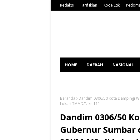
Redaksi
Tarif Iklan
Kode Etik
Pedoma
HOME
DAERAH
NASIONAL
SPORT
Beranda
Dandim 0306/50 Kota Dampingi Wa
Lokasi TMMD/N ke 111
Dandim 0306/50 Ko
Gubernur Sumbar d