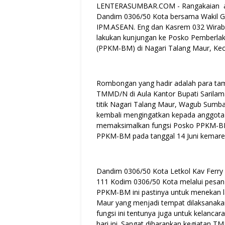
LENTERASUMBAR.COM - Rangakaian a
Dandim 0306/50 Kota bersama Wakil Gub
IPM.ASEAN. Eng dan Kasrem 032 Wirab
lakukan kunjungan ke Posko Pemberla
(PPKM-BM) di Nagari Talang Maur, Ke
Rombongan yang hadir adalah para ta
TMMD/N di Aula Kantor Bupati Sarilam
titik Nagari Talang Maur, Wagub Sumb
kembali mengingatkan kepada anggota 
memaksimalkan fungsi Posko PPKM-BM 
PPKM-BM pada tanggal 14 Juni kemare
Dandim 0306/50 Kota Letkol Kav Ferr
111 Kodim 0306/50 Kota melalui pesa
PPKM-BM ini pastinya untuk menekan la
Maur yang menjadi tempat dilaksanak
fungsi ini tentunya juga untuk kelanc
hari ini. Sangat diharapkan kegiatan T