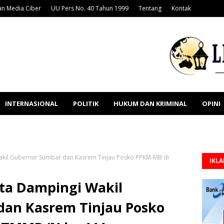
n Media Ciber
UU Pers No. 40 Tahun 1999
Tentang
Kontak
INTERNASIONAL
POLITIK
HUKUM DAN KRIMINAL
OPINI
kil Gubernur Sumbar dan Kasrem Tinjau Posko PPKM-MB di
IKL
ta Dampingi Wakil
an Kasrem Tinjau Posko