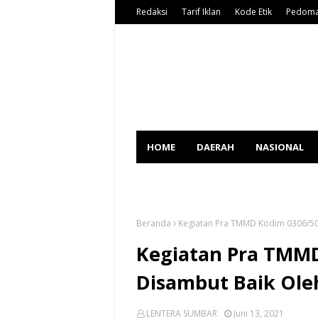
Redaksi
Tarif Iklan
Kode Etik
Pedoma
HOME
DAERAH
NASIONAL
SPORT
Beranda
Kegiatan Pra TMMD Kodim 0306/50
Kegiatan Pra TMMD
Disambut Baik Ole
LENTERA SUMBAR
Juni 13, 2021