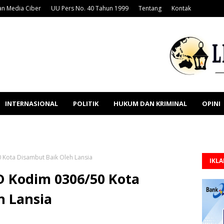
n Media Ciber
UU Pers No. 40 Tahun 1999
Tentang
Kontak
INTERNASIONAL
POLITIK
HUKUM DAN KRIMINAL
OPINI
 Kota Disambut Baik Oleh Lansia
IKL
 Kodim 0306/50 Kota
h Lansia