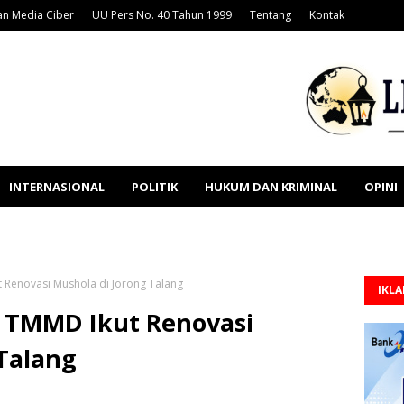
n Media Ciber
UU Pers No. 40 Tahun 1999
Tentang
Kontak
INTERNASIONAL
POLITIK
HUKUM DAN KRIMINAL
OPINI
t Renovasi Mushola di Jorong Talang
IKL
a TMMD Ikut Renovasi
Talang