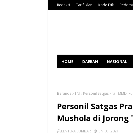
Redaksi
Tarif Iklan
Kode Etik
Pedoma
HOME
DAERAH
NASIONAL
SPORT
Beranda
TNI
Personil Satgas Pra TMMD Iku
Personil Satgas Pr
Mushola di Jorong 
LENTERA SUMBAR
Juni 05, 2021