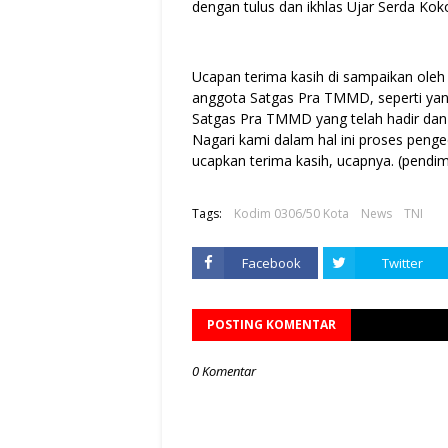
dengan tulus dan ikhlas Ujar Serda Kok
Ucapan terima kasih di sampaikan oleh
anggota Satgas Pra TMMD, seperti ya
Satgas Pra TMMD yang telah hadir dan 
Nagari kami dalam hal ini proses pengec
ucapkan terima kasih, ucapnya. (pendim
Tags:
Kodim 0306/50 Kota
News
TNI
Facebook
Twitter
POSTING KOMENTAR
0 Komentar