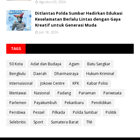
Agustus 03, 2026
Ditlantas Polda Sumbar Hadirkan Edukasi
Keselamatan Berlalu Lintas dengan Gaya
Kreatif untuk Generasi Muda
Juli 18, 2026
TAGS
50 Kota
Adat dan Budaya
Agam
Batu Sangkar
Bengkulu
Daerah
Dharmasraya
Hukum Kriminal
Internasional
Jokowi Centre
KPK
Kabar Polisi
Mentawai
Nasional
Padang
Pariaman
Pariwisata
Parlemen
Payakumbuh
Pekanbaru
Pendidikan
Peristiwa
Pessel
Pilkada
Polda Sumbar
Politik
Selebritis
Sport
Sumatera Barat
TNI