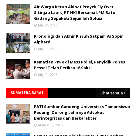
Air Warga Keruh Akibat Proyek Fly Over
Sitinjau Lauik, PT HKI Bersama LPM Batu
Gadang Sepakati Sejumlah Solusi
July 29, 2026
Kronologi dan Akhir Kisruh Satpam Vs Sopir
Alphard
July 26, 2026
Kematian PPPK di Mess Polisi, Penyidik Polres
Pessel Telah Periksa 16 Saksi
July 24, 2026
SUMATERA BARAT
Lihat semua
PATI Sumbar Gandeng Universitas Tamansiswa
Padang, Dorong Lahirnya Advokat
Berintegritas dan Berkarakter
August 07, 2026
Semua Kalangan Diajak Ketua DPRD Sumbar