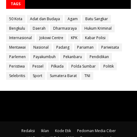
TAGS
50 Kota
Adat dan Budaya
Agam
Batu Sangkar
Bengkulu
Daerah
Dharmasraya
Hukum Kriminal
Internasional
Jokowi Centre
KPK
Kabar Polisi
Mentawai
Nasional
Padang
Pariaman
Pariwisata
Parlemen
Payakumbuh
Pekanbaru
Pendidikan
Peristiwa
Pessel
Pilkada
Polda Sumbar
Politik
Selebritis
Sport
Sumatera Barat
TNI
Redaksi
Iklan
Kode Etik
Pedoman Media Ciber