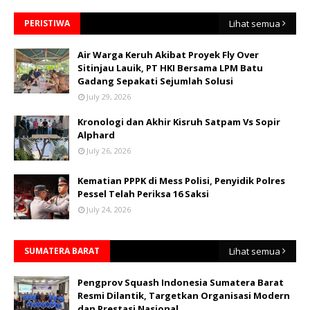
PERISTIWA
Lihat semua
Air Warga Keruh Akibat Proyek Fly Over
Sitinjau Lauik, PT HKI Bersama LPM Batu
Gadang Sepakati Sejumlah Solusi
July 29, 2026
Kronologi dan Akhir Kisruh Satpam Vs Sopir
Alphard
July 26, 2026
Kematian PPPK di Mess Polisi, Penyidik Polres
Pessel Telah Periksa 16 Saksi
July 24, 2026
SUMATERA BARAT
Lihat semua
Pengprov Squash Indonesia Sumatera Barat
Resmi Dilantik, Targetkan Organisasi Modern
dan Prestasi Nasional