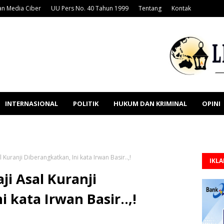
n Media Ciber
UU Pers No. 40 Tahun 1999
Tentang
Kontak
INTERNASIONAL
POLITIK
HUKUM DAN KRIMINAL
OPINI
Kuranji Diberangkatkan, Ini kata Irwan Basir..,!
IKL
ji Asal Kuranji
 kata Irwan Basir..,!