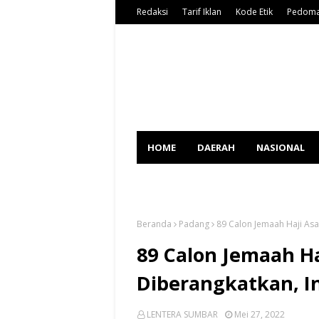
Redaksi
Tarif Iklan
Kode Etik
Pedoma
HOME
DAERAH
NASIONAL
SPORT
Beranda
Padang
89 Calon Jemaah Haji Asal 
89 Calon Jemaah Ha
Diberangkatkan, Ini
LENTERA SUMBAR
Mei 27, 2022