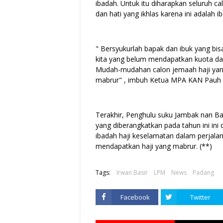
ibadah. Untuk itu diharapkan seluruh 
dan hati yang ikhlas karena ini adalah
" Bersyukurlah bapak dan ibuk yang bis
kita yang belum mendapatkan kuota da
Mudah-mudahan calon jemaah haji yang
mabrur" , imbuh Ketua MPA KAN Pauh IX
Terakhir, Penghulu suku Jambak nan B
yang diberangkatkan pada tahun ini in
ibadah haji keselamatan dalam perjala
mendapatkan haji yang mabrur. (**)
Tags:
Irwan Basir
LPM
News
Padang
Facebook
Twitter