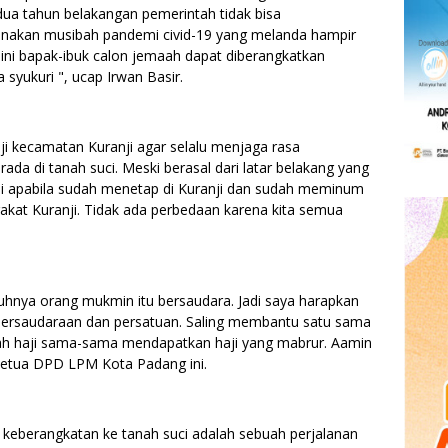
 dua tahun belakangan pemerintah tidak bisa
nakan musibah pandemi civid-19 yang melanda hampir
n ini bapak-ibuk calon jemaah dapat diberangkatkan
 syukuri ", ucap Irwan Basir.
aji kecamatan Kuranji agar selalu menjaga rasa
da di tanah suci. Meski berasal dari latar belakang yang
pi apabila sudah menetap di Kuranji dan sudah meminum
arakat Kuranji. Tidak ada perbedaan karena kita semua
hnya orang mukmin itu bersaudara. Jadi saya harapkan
 persaudaraan dan persatuan. Saling membantu satu sama
ah haji sama-sama mendapatkan haji yang mabrur. Aamin
a ketua DPD LPM Kota Padang ini.
 keberangkatan ke tanah suci adalah sebuah perjalanan