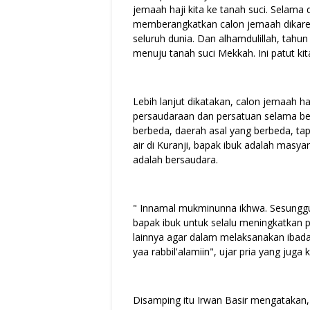
jemaah haji kita ke tanah suci. Selama
memberangkatkan calon jemaah dikare
seluruh dunia. Dan alhamdulillah, tahu
menuju tanah suci Mekkah. Ini patut kita
Lebih lanjut dikatakan, calon jemaah h
persaudaraan dan persatuan selama bera
berbeda, daerah asal yang berbeda, ta
air di Kuranji, bapak ibuk adalah masy
adalah bersaudara.
" Innamal mukminunna ikhwa. Sesunggu
bapak ibuk untuk selalu meningkatkan
lainnya agar dalam melaksanakan ibad
yaa rabbil'alamiin", ujar pria yang jug
Disamping itu Irwan Basir mengatakan,