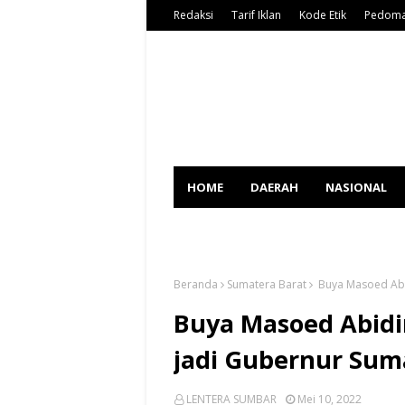
Redaksi
Tarif Iklan
Kode Etik
Pedoma
HOME
DAERAH
NASIONAL
SPORT
Beranda
Sumatera Barat
Buya Masoed Abi
Buya Masoed Abidi
jadi Gubernur Sum
LENTERA SUMBAR
Mei 10, 2022