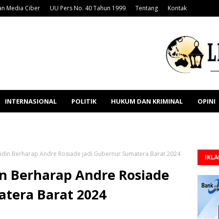
n Media Ciber
UU Pers No. 40 Tahun 1999
Tentang
Kontak
INTERNASIONAL
POLITIK
HUKUM DAN KRIMINAL
OPINI
din Berharap Andre Rosiade jadi Gubernur Sumatera Barat 2024
IKL
n Berharap Andre Rosiade
atera Barat 2024