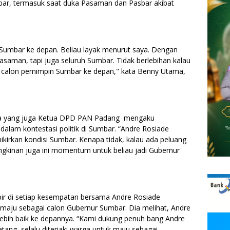
bar, termasuk saat duka Pasaman dan Pasbar akibat
 Sumbar ke depan. Beliau layak menurut saya. Dengan
asaman, tapi juga seluruh Sumbar. Tidak berlebihan kalau
 calon pemimpin Sumbar ke depan," kata Benny Utama,
pta yang juga Ketua DPD PAN Padang mengaku
lam kontestasi politik di Sumbar. “Andre Rosiade
irkan kondisi Sumbar. Kenapa tidak, kalau ada peluang
ngkinan juga ini momentum untuk beliau jadi Gubernur
pir di setiap kesempatan bersama Andre Rosiade
aju sebagai calon Gubernur Sumbar. Dia melihat, Andre
ebih baik ke depan­nya. “Kami dukung penuh bang Andre
atang, selalu diteriaki warga untuk maju sebagai