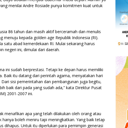
 yang menilai Andre Rosiade punya komitmen kuat untuk
usia 86 tahun dan masih aktif berceramah dan menulis
ang menuju kepada golden age Republik Indonesia (RI).
da satu abad kemerdekaan RI. Mulai sekarang harus
negeri ini, dimulai dari daerah.
a ini sudah berprestasi. Tetapi ke depan harus memiliki
a. Baik itu datang dari perintah agama, menyatakan hari
ng. Dari sisi pemerintahan dan pembangunan juga begitu,
h baik dari pada yang sudah ada,” kata Direktur Pusat
M) 2001-2007 ini.
menafikan apa yang telah dilakukan oleh orang atau
k hanya boleh meniru tapi meningkatkan. Yang baik tetap
arus dihapus. Untuk itu diperlukan para pemimpin generasi