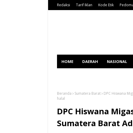
Redaksi
Tarif Iklan
Kode Etik
Pedoma
HOME
DAERAH
NASIONAL
SPORT
Beranda
Sumatera Barat
DPC Hiswana Miga
halal
DPC Hiswana Migas
Sumatera Barat Ada