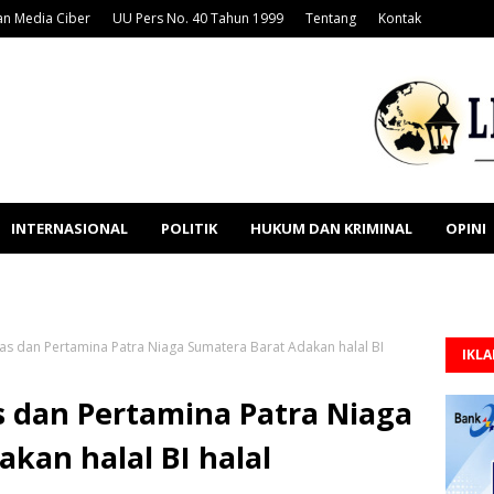
n Media Ciber
UU Pers No. 40 Tahun 1999
Tentang
Kontak
INTERNASIONAL
POLITIK
HUKUM DAN KRIMINAL
OPINI
s dan Pertamina Patra Niaga Sumatera Barat Adakan halal BI
IKL
 dan Pertamina Patra Niaga
kan halal BI halal