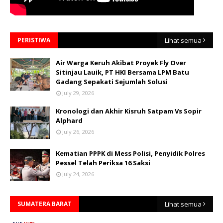
PERISTIWA
Lihat semua
Air Warga Keruh Akibat Proyek Fly Over
Sitinjau Lauik, PT HKI Bersama LPM Batu
Gadang Sepakati Sejumlah Solusi
July 29, 2026
Kronologi dan Akhir Kisruh Satpam Vs Sopir
Alphard
July 26, 2026
Kematian PPPK di Mess Polisi, Penyidik Polres
Pessel Telah Periksa 16 Saksi
July 24, 2026
SUMATERA BARAT
Lihat semua