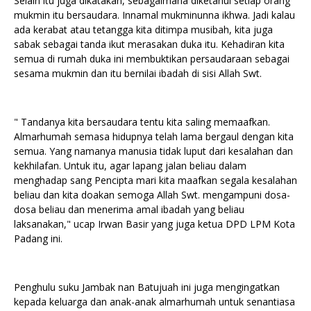
Selain itu juga dikatakan, sebagaimana diketahui setiap orang
mukmin itu bersaudara. Innamal mukminunna ikhwa. Jadi kalau
ada kerabat atau tetangga kita ditimpa musibah, kita juga
sabak sebagai tanda ikut merasakan duka itu. Kehadiran kita
semua di rumah duka ini membuktikan persaudaraan sebagai
sesama mukmin dan itu bernilai ibadah di sisi Allah Swt.
" Tandanya kita bersaudara tentu kita saling memaafkan.
Almarhumah semasa hidupnya telah lama bergaul dengan kita
semua. Yang namanya manusia tidak luput dari kesalahan dan
kekhilafan. Untuk itu, agar lapang jalan beliau dalam
menghadap sang Pencipta mari kita maafkan segala kesalahan
beliau dan kita doakan semoga Allah Swt. mengampuni dosa-
dosa beliau dan menerima amal ibadah yang beliau
laksanakan," ucap Irwan Basir yang juga ketua DPD LPM Kota
Padang ini.
Penghulu suku Jambak nan Batujuah ini juga mengingatkan
kepada keluarga dan anak-anak almarhumah untuk senantiasa