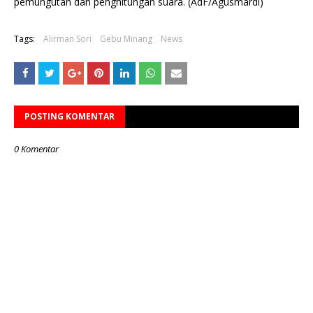
pemungutan dan penghitungan suara. (AdF/Agusmardi)
Tags:
Alirman Sori
Gebu Minang
News
POSTING KOMENTAR
0 Komentar