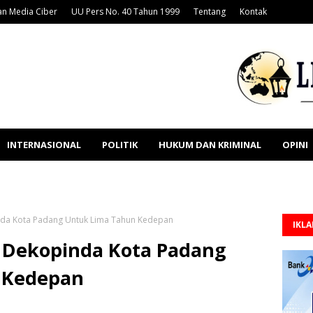
n Media Ciber
UU Pers No. 40 Tahun 1999
Tentang
Kontak
INTERNASIONAL
POLITIK
HUKUM DAN KRIMINAL
OPINI
nda Kota Padang Untuk Lima Tahun Kedepan
IKL
n Dekopinda Kota Padang
 Kedepan