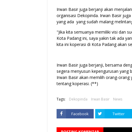
Irwan Basir juga berjanji akan menjal
organisasi Dekopinda. Irwan Basir jug
yang ada yang sudah malang melintang
"Jika kita semuanya memiliki visi dan
Kota Padang ini, saya yakin tak ada y
kita ini koperasi di Kota Padang akan s
Irwan Basir juga berjanji, bersama de
segera menyusun kepengurusan yang b
Irwan Basir akan memilih orang-oran
tentang koperasi. (**)
Tags:
Dekopinda
Irwan Basir
News
Facebook
Twitter
POSTING KOMENTAR