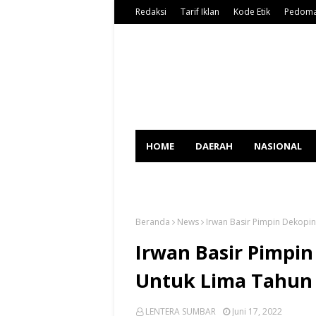
Redaksi
Tarif Iklan
Kode Etik
Pedoma
HOME
DAERAH
NASIONAL
SPORT
Beranda
News
Irwan Basir Pimpin Dekopi
Irwan Basir Pimpi
Untuk Lima Tahun
LENTERA SUMBAR
Juni 17, 2022