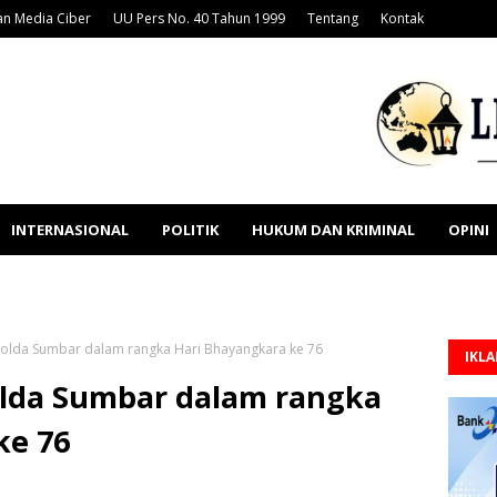
n Media Ciber
UU Pers No. 40 Tahun 1999
Tentang
Kontak
INTERNASIONAL
POLITIK
HUKUM DAN KRIMINAL
OPINI
olda Sumbar dalam rangka Hari Bhayangkara ke 76
IKL
lda Sumbar dalam rangka
ke 76