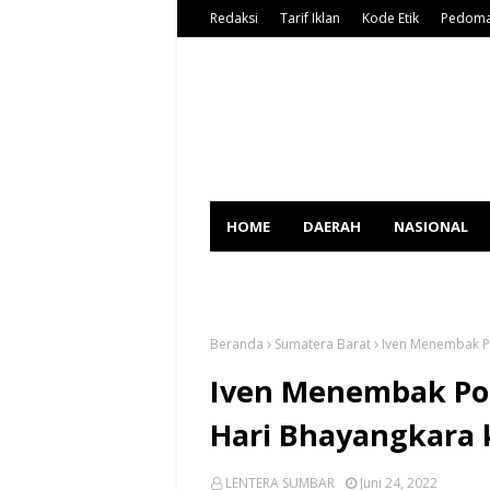
Redaksi
Tarif Iklan
Kode Etik
Pedoma
HOME
DAERAH
NASIONAL
SPORT
Beranda
Sumatera Barat
Iven Menembak P
Iven Menembak Po
Hari Bhayangkara 
LENTERA SUMBAR
Juni 24, 2022