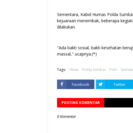
Sementara, Kabid Humas Polda Sumbar
kejuaraan menembak, beberapa kegiata
dilakukan.
"Ada bakti sosial, bakti kesehatan beru
massal," ucapnya.(*)
Tags:
News
Polda Sumbar
Polri
Sumate
Facebook
Twitter
POSTING KOMENTAR
0 Komentar