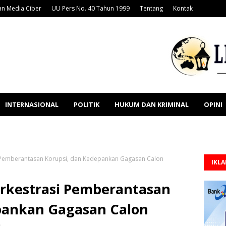
n Media Ciber
UU Pers No. 40 Tahun 1999
Tentang
Kontak
INTERNASIONAL
POLITIK
HUKUM DAN KRIMINAL
OPINI
si Pemberantasan Korupsi, dan Kedepankan Gagasan Calon
IKL
Orkestrasi Pemberantasan
pankan Gagasan Calon