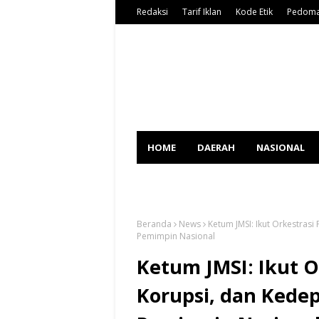
Redaksi
Tarif Iklan
Kode Etik
Pedoma
HOME
DAERAH
NASIONAL
SPORT
Beranda
News
Ketum JMSI: Ikut Orkestra
Pemimpin Nasional
Ketum JMSI: Ikut 
Korupsi, dan Kede