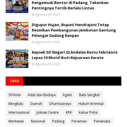
Pengemudi Bentor di Padang, Tekankan
Pentingnya Tertib Berlalu Lintas
Agustus 04, 2026
Diguyur Hujan, Bupati Hendrajoni Tetap
Resmikan Pembangunan Jembatan Gantung
Pelangai Gadang Ranpes
Agustus 03, 2026
Kepsek SD Negeri 22 Andalas Restu Febrianto
Lepas 10 Murid Ikuti Kejuaraan Karate
Agustus 08, 2026
TAGS
50 Kota
Adat dan Budaya
Agam
Batu Sangkar
Bengkulu
Daerah
Dharmasraya
Hukum Kriminal
Internasional
Jokowi Centre
KPK
Kabar Polisi
Mentawai
Nasional
Padang
Pariaman
Pariwisata