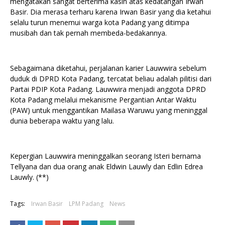
mengatakan sangat berterima kasih atas kedatangan Irwan
Basir. Dia merasa terharu karena Irwan Basir yang dia ketahui
selalu turun menemui warga kota Padang yang ditimpa
musibah dan tak pernah membeda-bedakannya.
Sebagaimana diketahui, perjalanan karier Lauwwira sebelum
duduk di DPRD Kota Padang, tercatat beliau adalah pilitisi dari
Partai PDIP Kota Padang. Lauwwira menjadi anggota DPRD
Kota Padang melalui mekanisme Pergantian Antar Waktu
(PAW) untuk menggantikan Mailasa Waruwu yang meninggal
dunia beberapa waktu yang lalu.
Kepergian Lauwwira meninggalkan seorang Isteri bernama
Tellyana dan dua orang anak Eldwin Lauwly dan Edlin Edrea
Lauwly. (**)
Tags:
Irwan Basir
LPM Padang
News