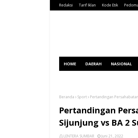
Redaksi
Tarif Iklan
Kode Etik
Pedoma
HOME
DAERAH
NASIONAL
SPORT
Beranda
Sport
Pertandingan Persahabatan,
Pertandingan Persa
Sijunjung vs BA 2 
LENTERA SUMBAR
Juni 21, 2022