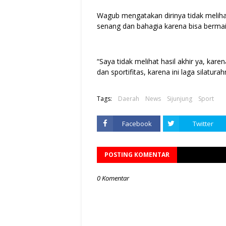
Wagub mengatakan dirinya tidak meliha
senang dan bahagia karena bisa bermai
“Saya tidak melihat hasil akhir ya, kar
dan sportifitas, karena ini laga silatur
Tags:
Daerah
News
Sijunjung
Sport
Facebook
Twitter
POSTING KOMENTAR
0 Komentar