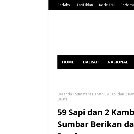
Redaksi
Tarif Iklan
Kode Etik
Pedoma
HOME
DAERAH
NASIONAL
SPORT
Beranda
Sumatera Barat
59 Sapi dan 2 Ka
Duafa
59 Sapi dan 2 Kamb
Sumbar Berikan d