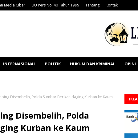
n Media Ciber
UU Pers No. 40 Tahun 1999
Tentang
Kontak
INTERNASIONAL
POLITIK
HUKUM DAN KRIMINAL
OPINI
mbing Disembelih, Polda Sumbar Berikan daging Kurban ke Kaum
IKL
ing Disembelih, Polda
aging Kurban ke Kaum