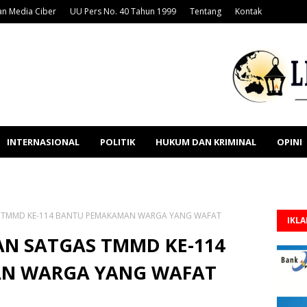
n Media Ciber
UU Pers No. 40 Tahun 1999
Tentang
Kontak
INTERNASIONAL
POLITIK
HUKUM DAN KRIMINAL
OPINI
S TMMD KE-114 BANTU PEMAKAMAN WARGA YANG WAFAT
IKL
AN SATGAS TMMD KE-114
N WARGA YANG WAFAT