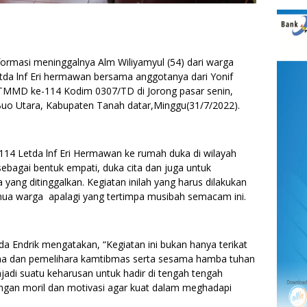
asi meninggalnya Alm Wiliyamyul (54) dari warga
etda lnf Eri hermawan bersama anggotanya dari Yonif
TMMD ke-114 Kodim 0307/TD di Jorong pasar senin,
Buo Utara, Kabupaten Tanah datar,Minggu(31/7/2022).
4 Letda lnf Eri Hermawan ke rumah duka di wilayah
agai bentuk empati, duka cita dan juga untuk
ang ditinggalkan. Kegiatan inilah yang harus dilakukan
ua warga apalagi yang tertimpa musibah semacam ini.
a Endrik mengatakan, “Kegiatan ini bukan hanya terikat
na dan pemelihara kamtibmas serta sesama hamba tuhan
jadi suatu keharusan untuk hadir di tengah tengah
gan moril dan motivasi agar kuat dalam meghadapi