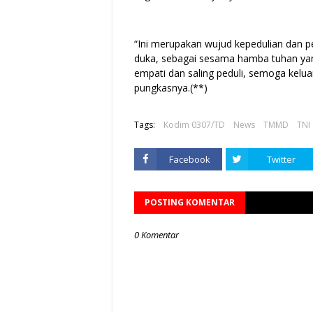
“Ini merupakan wujud kepedulian dan 
duka, sebagai sesama hamba tuhan ya
empati dan saling peduli, semoga kelua
pungkasnya.(**)
Tags:
Kodim 0307/TD
News
TMMD
TNI
Facebook
Twitter
POSTING KOMENTAR
0 Komentar