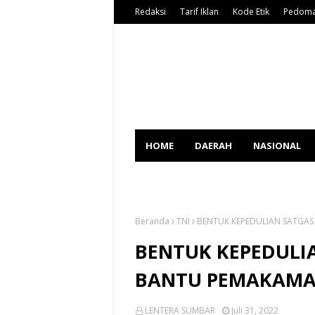
Redaksi
Tarif Iklan
Kode Etik
Pedoma
HOME
DAERAH
NASIONAL
SPORT
Beranda
TNI
BENTUK KEPEDULIAN SATGA
BENTUK KEPEDULI
BANTU PEMAKAMA
LENTERA SUMBAR
Juli 31, 2022