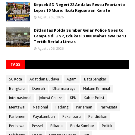
Kepsek SD Negeri 22 Andalas Restu Febrianto
Lepas 10 Murid Ikuti Kejuaraan Karate
Agustus 08, 2026
Ditlantas Polda Sumbar Gelar Police Goes to
Campus di UNP, Edukasi 3.000 Mahasiswa Baru
Tertib Berlalu Lintas
Agustus 06, 2026
TAGS
50 Kota
Adat dan Budaya
Agam
Batu Sangkar
Bengkulu
Daerah
Dharmasraya
Hukum Kriminal
Internasional
Jokowi Centre
KPK
Kabar Polisi
Mentawai
Nasional
Padang
Pariaman
Pariwisata
Parlemen
Payakumbuh
Pekanbaru
Pendidikan
Peristiwa
Pessel
Pilkada
Polda Sumbar
Politik