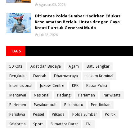
Agustus 03, 2026
Ditlantas Polda Sumbar Hadirkan Edukasi
Keselamatan Berlalu Lintas dengan Gaya
Kreatif untuk Generasi Muda
Juli 18, 2026
TAGS
50 Kota
Adat dan Budaya
Agam
Batu Sangkar
Bengkulu
Daerah
Dharmasraya
Hukum Kriminal
Internasional
Jokowi Centre
KPK
Kabar Polisi
Mentawai
Nasional
Padang
Pariaman
Pariwisata
Parlemen
Payakumbuh
Pekanbaru
Pendidikan
Peristiwa
Pessel
Pilkada
Polda Sumbar
Politik
Selebritis
Sport
Sumatera Barat
TNI