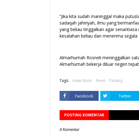
“Jika kita sudah maninggal maka putuslah
sadaqah jahiriyah, ilmu yang bermanfa
yang beliau tinggalkan agar senantias
kesalahan beliau dan menerima segala a
Almarhumah Rosneli meninggalkan satu
Almarhumah bekerja diluar negeri tepat
Tags:
Irwan Basir
News
Padang
Facebook
Twitter
POSTING KOMENTAR
0 Komentar