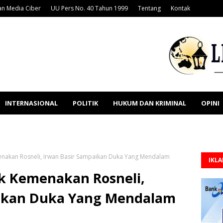
n Media Ciber
UU Pers No. 40 Tahun 1999
Tentang
Kontak
INTERNASIONAL
POLITIK
HUKUM DAN KRIMINAL
OPINI
nakan Rosneli, Irwan Basir Sampaikan Duka Yang Mendalam
IKL
k Kemenakan Rosneli,
aikan Duka Yang Mendalam