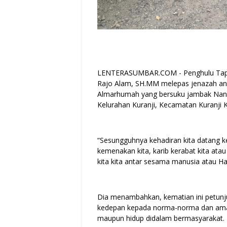
LENTERASUMBAR.COM - Penghulu Tapian
Rajo Alam, SH.MM melepas jenazah an
Almarhumah yang bersuku jambak Nan 
Kelurahan Kuranji, Kecamatan Kuranji 
“Sesungguhnya kehadiran kita datang k
kemenakan kita, karib kerabat kita ata
kita kita antar sesama manusia atau H
Dia menambahkan, kematian ini petunju
kedepan kepada norma-norma dan amal i
maupun hidup didalam bermasyarakat.