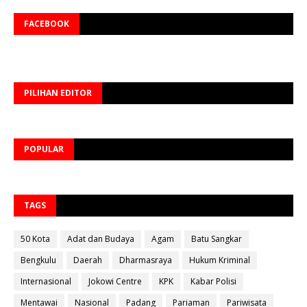
FACEBOOK
PILIHAN EDITOR
POPULAR
TAGS
50 Kota
Adat dan Budaya
Agam
Batu Sangkar
Bengkulu
Daerah
Dharmasraya
Hukum Kriminal
Internasional
Jokowi Centre
KPK
Kabar Polisi
Mentawai
Nasional
Padang
Pariaman
Pariwisata