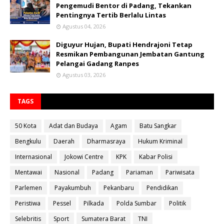
Pengemudi Bentor di Padang, Tekankan
Pentingnya Tertib Berlalu Lintas
Agustus 04, 2026
Diguyur Hujan, Bupati Hendrajoni Tetap
Resmikan Pembangunan Jembatan Gantung
Pelangai Gadang Ranpes
Agustus 03, 2026
TAGS
50 Kota
Adat dan Budaya
Agam
Batu Sangkar
Bengkulu
Daerah
Dharmasraya
Hukum Kriminal
Internasional
Jokowi Centre
KPK
Kabar Polisi
Mentawai
Nasional
Padang
Pariaman
Pariwisata
Parlemen
Payakumbuh
Pekanbaru
Pendidikan
Peristiwa
Pessel
Pilkada
Polda Sumbar
Politik
Selebritis
Sport
Sumatera Barat
TNI