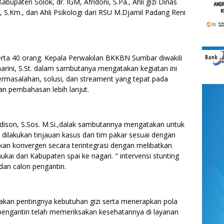
Kabupaten Solok, dr. IGM, Afridoni, S.Pa., Ahli gizi Dinas
 S.Km., dan Ahli Psikologi dari RSU M.Djamil Padang Reni
erta 40 orang. Kepala Perwakilan BKKBN Sumbar diwakili
rini, S.St. dalam sambutanya mengatakan kegiatan ini
rmasalahan, solusi, dan streament yang tepat pada
n pembahasan lebih lanjut.
dison, S.Sos. M.Si.,dalak sambutannya mengatakan untuk
dilakukan tinjauan kasus dari tim pakar sesuai dengan
akan konvergen secara terintegrasi dengan melibatkan
mukai dari Kabupaten spai ke nagari. " intervensi stunting
 dan calon pengantin.
an pentingnya kebutuhan gizi serta menerapkan pola
 pengantin telah memeriksakan kesehatannya di layanan
.