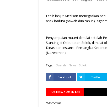
Lebih lanjut Medison menegaskan perl
anak baduta (bawah dua tahun), agar m
Penyampaian materi dimulai setelah P
Stunting di Oabuoaten Solok, dimulai o
Dinas dan Instansi Pemangku Kepentin
(Nazwirman)
Tags:
Daerah
News
Solok
Facebook
Twitter
POSTING KOMENTAR
0 Komentar