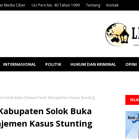
n Media Ciber
UU Pers No. 40 Tahun 1999
Tentang
Kontak
INTERNASIONAL
POLITIK
HUKUM DAN KRIMINAL
OPINI
n Solok Buka Diskusi Panel Manajemen Kasus Stunting
IKL
 Kabupaten Solok Buka
ajemen Kasus Stunting