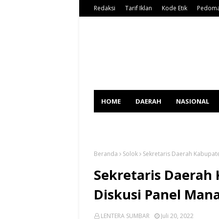
Redaksi
Tarif Iklan
Kode Etik
Pedoma
HOME
DAERAH
NASIONAL
SPORT
Beranda
Solok
Sekretaris Daerah Kabupate
Sekretaris Daerah
Diskusi Panel Man
LENTERA SUMBAR
Juli 20, 2022