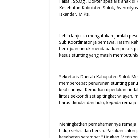
Faisal, Sp.Og., Dokter spesialis anak di 
Kesehatan Kabuiaten Solok, Avermilyus,
Iskandar, M.Psi.
Lebih lanjut ia mengatakan jumlah pes
Sub Koordinator Jalpemswa, Hasmi Raha
bertujuan untuk mendapatkan pokok pe
kasus stunting yang masih membutuhka
Sekretaris Daerah Kabupaten Solok Me
mempercepat penurunan stunting perlu 
keahliannya. Kemudian diperlukan tind
lintas sektor di setiap tingkat wilayah, 
harus dimulai dari hulu, kepada remaja
Meningkatkan pemahamannya remaja ak
hidup sehat dan bersih. Pastikan calon
kesehatan setempat." Ungkap Medison