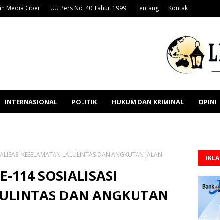
n Media Ciber
UU Pers No. 40 Tahun 1999
Tentang
Kontak
INTERNASIONAL
POLITIK
HUKUM DAN KRIMINAL
OPINI
ALISASI KESELAMATAN LALULINTAS DAN ANGKUTAN JALAN
IKL
114 SOSIALISASI
LULINTAS DAN ANGKUTAN