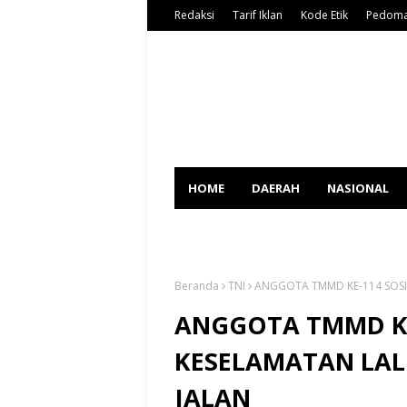
Redaksi
Tarif Iklan
Kode Etik
Pedoma
HOME
DAERAH
NASIONAL
SPORT
Beranda
TNI
ANGGOTA TMMD KE-114 SOSI
ANGGOTA TMMD KE-
KESELAMATAN LA
JALAN