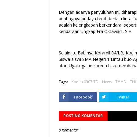
Dengan adanya penyuluhan ini, diharap
pentingnya budaya tertib berlalu linta
adalah kelengkapan berkendara, sepert
kendaraan.Ungkap Era Oktaviadi, S.H.
Selain itu Babinsa Koramil 04/LB, Kod
Siswa-siswi SMA Negeri 1 Lintau buo A
atau Ugal-ugalan karena bisa membahay
Tags:
Kodim 0307/TD
News
TMMD
TNI
Facebook
Twitter
POSTING KOMENTAR
0 Komentar