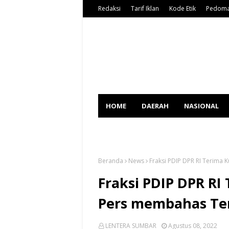
Redaksi
Tarif Iklan
Kode Etik
Pedoma
HOME
DAERAH
NASIONAL
SPORT
Beranda
News
Fraksi PDIP DPR RI Terim
Fraksi PDIP DPR R
Pers membahas Te
LENTERA SUMBAR
Agustus 08, 2022