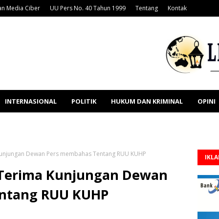
n Media Ciber
UU Pers No. 40 Tahun 1999
Tentang
Kontak
INTERNASIONAL
POLITIK
HUKUM DAN KRIMINAL
OPINI
a Kunjungan Dewan Pers membahas Tentang RUU KUHP
IKL
I Terima Kunjungan Dewan
ntang RUU KUHP