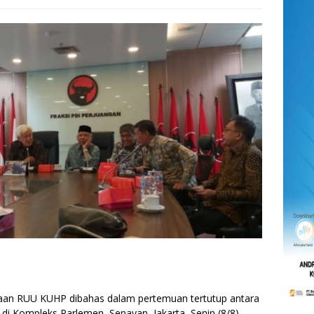
 RUU KUHP dibahas dalam pertemuan tertutup antara
di Kompleks Parlemen, Senayan, Jakarta, Senin (8/8).