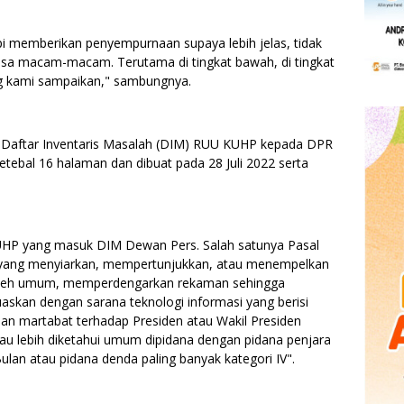
api memberikan penyempurnaan supaya lebih jelas, tidak
a bisa macam-macam. Terutama di tingkat bawah, di tingkat
ng kami sampaikan," sambungnya.
 Daftar Inventaris Masalah (DIM) RUU KUHP kepada DPR
setebal 16 halaman dan dibuat pada 28 Juli 2022 serta
UHP yang masuk DIM Dewan Pers. Salah satunya Pasal
 yang menyiarkan, mempertunjukkan, atau menempelkan
t oleh umum, memperdengarkan rekaman sehingga
skan dengan sarana teknologi informasi yang berisi
an martabat terhadap Presiden atau Wakil Presiden
tau lebih diketahui umum dipidana dengan pidana penjara
ulan atau pidana denda paling banyak kategori IV".