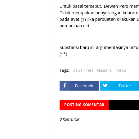
Untuk pasal tersebut, Dewan Pers memb
Tidak merupakan penyerangan kehorma
pada ayat (1) jika perbuatan dilakukan 
pembelaan diri.
Substansi baru ini argumentasinya untu
(**)
Tags:
Dewan Pers
Nasional
News
Facebook
Twitter
POSTING KOMENTAR
0 Komentar