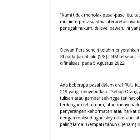
“Kami tidak menolak pasal-pasal itu, t
multiinterpretasi, atau interpretasiny
penegak hukum, di level bawah. Ini ya
Dewan Pers sendiri telah menyerahkan
RI pada Jumat lalu (5/8). DIM tersebut 
difinalisasi pada 5 Agustus 2022.
Ada beberapa pasal dalam draf RUU K
219 yang menyebutkan: "Setiap Orang
tulisan atau gambar sehingga terliha
terdengar oleh umum, atau menyebarlua
penyerangan kehormatan atau harkat d
dengan maksud agar isinya diketahui a
paling lama 4 (empat) tahun 6 (enam) B