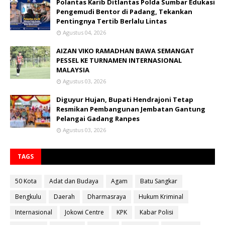
Polantas Karib Ditlantas Polda Sumbar Edukasi
Pengemudi Bentor di Padang, Tekankan
Pentingnya Tertib Berlalu Lintas
Agustus 04, 2026
AIZAN VIKO RAMADHAN BAWA SEMANGAT
PESSEL KE TURNAMEN INTERNASIONAL
MALAYSIA
Agustus 03, 2026
Diguyur Hujan, Bupati Hendrajoni Tetap
Resmikan Pembangunan Jembatan Gantung
Pelangai Gadang Ranpes
Agustus 03, 2026
TAGS
50 Kota
Adat dan Budaya
Agam
Batu Sangkar
Bengkulu
Daerah
Dharmasraya
Hukum Kriminal
Internasional
Jokowi Centre
KPK
Kabar Polisi