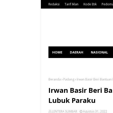
Redaksi
Tarif Iklan
Kode Etik
Pedoma
HOME
DAERAH
NASIONAL
SPORT
Beranda
Padang
Irwan Basir Beri Bantuan
Irwan Basir Beri B
Lubuk Paraku
LENTERA SUMBAR
Agustus 31, 2022