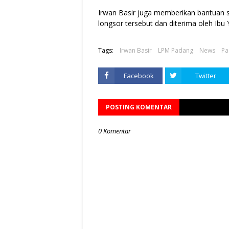
Irwan Basir juga memberikan bantuan 
longsor tersebut dan diterima oleh Ibu 
Tags:
Irwan Basir
LPM Padang
News
Pa
Facebook
Twitter
POSTING KOMENTAR
0 Komentar