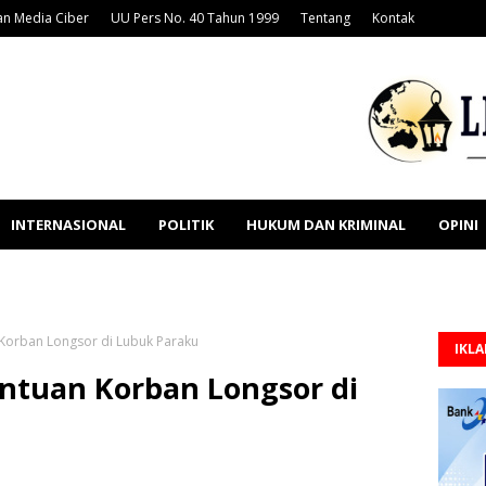
n Media Ciber
UU Pers No. 40 Tahun 1999
Tentang
Kontak
INTERNASIONAL
POLITIK
HUKUM DAN KRIMINAL
OPINI
 Korban Longsor di Lubuk Paraku
IKL
antuan Korban Longsor di