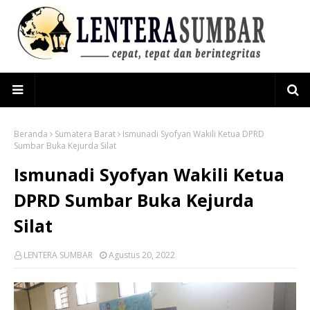
Beranda
Sumatera Barat
Ismunadi Syofyan Wakili Ketua DPRD
Sumbar Buka Kejurda Silat
Ismunadi Syofyan Wakili Ketua
DPRD Sumbar Buka Kejurda
Silat
LENTERA SUMBAR
Agustus 20, 2022