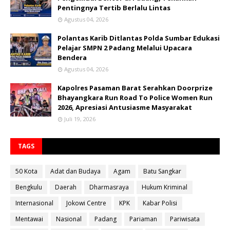
Pentingnya Tertib Berlalu Lintas
Agustus 04, 2026
Polantas Karib Ditlantas Polda Sumbar Edukasi
Pelajar SMPN 2 Padang Melalui Upacara
Bendera
Agustus 04, 2026
Kapolres Pasaman Barat Serahkan Doorprize
Bhayangkara Run Road To Police Women Run
2026, Apresiasi Antusiasme Masyarakat
Juli 19, 2026
TAGS
50 Kota
Adat dan Budaya
Agam
Batu Sangkar
Bengkulu
Daerah
Dharmasraya
Hukum Kriminal
Internasional
Jokowi Centre
KPK
Kabar Polisi
Mentawai
Nasional
Padang
Pariaman
Pariwisata