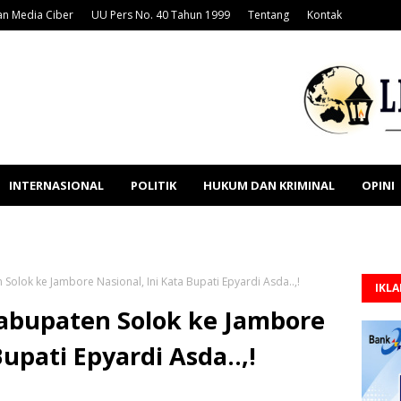
n Media Ciber
UU Pers No. 40 Tahun 1999
Tentang
Kontak
INTERNASIONAL
POLITIK
HUKUM DAN KRIMINAL
OPINI
olok ke Jambore Nasional, Ini Kata Bupati Epyardi Asda..,!
IKL
abupaten Solok ke Jambore
Bupati Epyardi Asda..,!