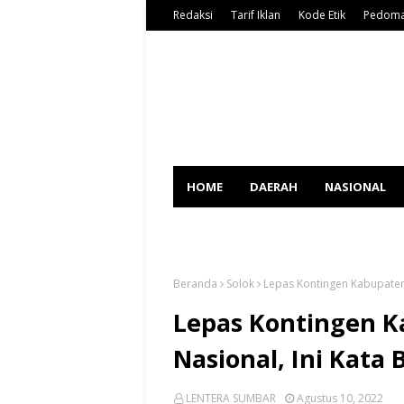
Redaksi
Tarif Iklan
Kode Etik
Pedoma
HOME
DAERAH
NASIONAL
SPORT
Beranda
Solok
Lepas Kontingen Kabupaten S
Lepas Kontingen K
Nasional, Ini Kata 
LENTERA SUMBAR
Agustus 10, 2022