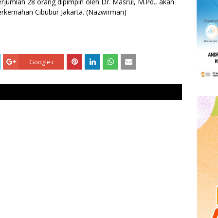
jumlah 28 orang dipimpin oleh Dr. Masrul, M.Pd., akan
rkemahan Cibubur Jakarta. (Nazwirman)
Google+