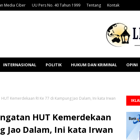
n Media Ciber
UU Pers No. 40 Tahun 1999
Tentang
Kontak
INTERNASIONAL
POLITIK
HUKUM DAN KRIMINAL
OPINI
 HUT Kemerdekaan RI Ke 77 di Kampung Jao Dalam, Ini kata Irwan
IKL
ingatan HUT Kemerdekaan
g Jao Dalam, Ini kata Irwan