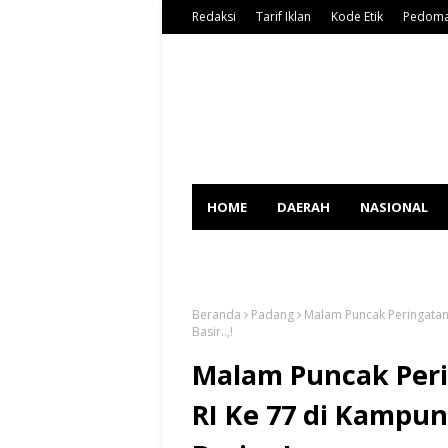
Redaksi
Tarif Iklan
Kode Etik
Pedoma
HOME
DAERAH
NASIONAL
SPORT
Beranda
Padang
Malam Puncak Peringatan
Basir..,!
Malam Puncak Per
RI Ke 77 di Kampun