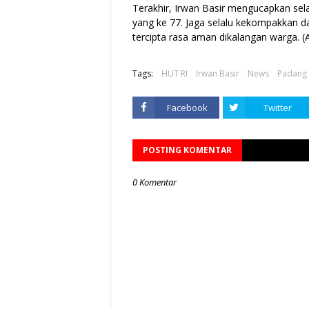
Terakhir, Irwan Basir mengucapkan s
yang ke 77. Jaga selalu kekompakkan d
tercipta rasa aman dikalangan warga. 
Tags:
HUT RI
Irwan Basir
News
Padang
Facebook
Twitter
POSTING KOMENTAR
0 Komentar