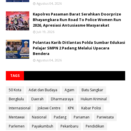
Agustus 04, 2026
Kapolres Pasaman Barat Serahkan Doorprize
Bhayangkara Run Road To Police Women Run
2026, Apresiasi Antusiasme Masyarakat
Juli 19, 2026
Polantas Karib Ditlantas Polda Sumbar Edukasi
Pelajar SMPN 2 Padang Melalui Upacara
Bendera
Agustus 04, 2026
TAGS
50 Kota
Adat dan Budaya
Agam
Batu Sangkar
Bengkulu
Daerah
Dharmasraya
Hukum Kriminal
Internasional
Jokowi Centre
KPK
Kabar Polisi
Mentawai
Nasional
Padang
Pariaman
Pariwisata
Parlemen
Payakumbuh
Pekanbaru
Pendidikan