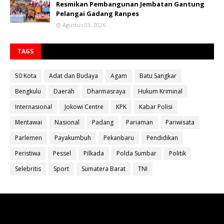
Resmikan Pembangunan Jembatan Gantung
Pelangai Gadang Ranpes
Agustus 03, 2026
TAGS
50 Kota
Adat dan Budaya
Agam
Batu Sangkar
Bengkulu
Daerah
Dharmasraya
Hukum Kriminal
Internasional
Jokowi Centre
KPK
Kabar Polisi
Mentawai
Nasional
Padang
Pariaman
Pariwisata
Parlemen
Payakumbuh
Pekanbaru
Pendidikan
Peristiwa
Pessel
Pilkada
Polda Sumbar
Politik
Selebritis
Sport
Sumatera Barat
TNI