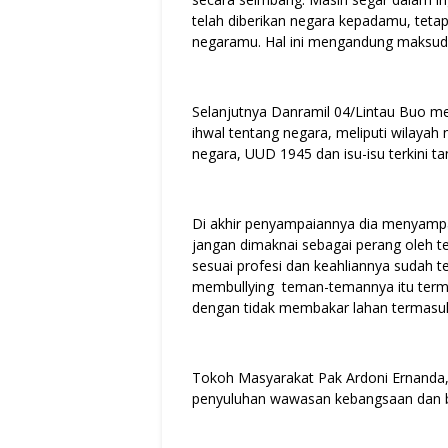
telah diberikan negara kepadamu, teta
negaramu. Hal ini mengandung maksud,
Selanjutnya Danramil 04/Lintau Buo m
ihwal tentang negara, meliputi wilayah
negara, UUD 1945 dan isu-isu terkini 
Di akhir penyampaiannya dia menyampa
jangan dimaknai sebagai perang oleh t
sesuai profesi dan keahliannya sudah t
membullying teman-temannya itu terma
dengan tidak membakar lahan termasuk 
Tokoh Masyarakat Pak Ardoni Ernanda,
penyuluhan wawasan kebangsaan dan be