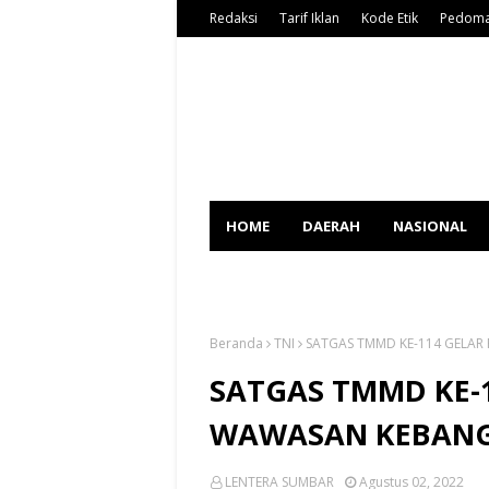
Redaksi
Tarif Iklan
Kode Etik
Pedoma
HOME
DAERAH
NASIONAL
SPORT
Beranda
TNI
SATGAS TMMD KE-114 GELA
SATGAS TMMD KE-
WAWASAN KEBANG
LENTERA SUMBAR
Agustus 02, 2022