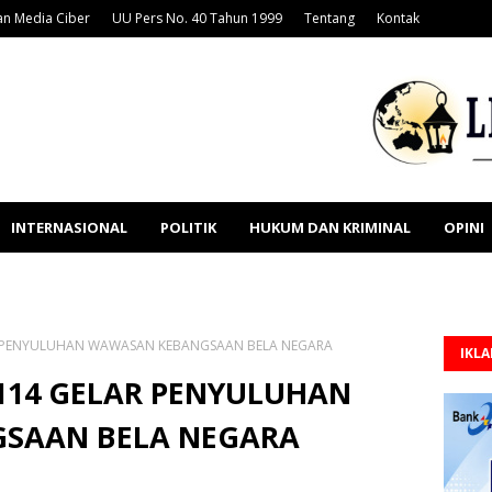
n Media Ciber
UU Pers No. 40 Tahun 1999
Tentang
Kontak
INTERNASIONAL
POLITIK
HUKUM DAN KRIMINAL
OPINI
R PENYULUHAN WAWASAN KEBANGSAAN BELA NEGARA
IKL
114 GELAR PENYULUHAN
SAAN BELA NEGARA