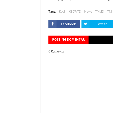
Tags:
Kodim 0307/TD
News
TMMD
TNI
Facebook
Twitter
POSTING KOMENTAR
0 Komentar