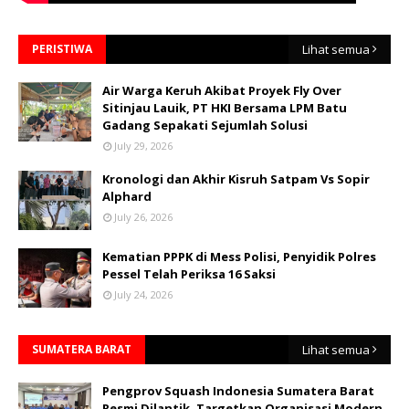
PERISTIWA
Lihat semua
Air Warga Keruh Akibat Proyek Fly Over
Sitinjau Lauik, PT HKI Bersama LPM Batu
Gadang Sepakati Sejumlah Solusi
July 29, 2026
Kronologi dan Akhir Kisruh Satpam Vs Sopir
Alphard
July 26, 2026
Kematian PPPK di Mess Polisi, Penyidik Polres
Pessel Telah Periksa 16 Saksi
July 24, 2026
SUMATERA BARAT
Lihat semua
Pengprov Squash Indonesia Sumatera Barat
Resmi Dilantik, Targetkan Organisasi Modern