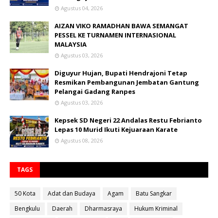
Agustus 04, 2026
AIZAN VIKO RAMADHAN BAWA SEMANGAT
PESSEL KE TURNAMEN INTERNASIONAL
MALAYSIA
Agustus 03, 2026
Diguyur Hujan, Bupati Hendrajoni Tetap
Resmikan Pembangunan Jembatan Gantung
Pelangai Gadang Ranpes
Agustus 03, 2026
Kepsek SD Negeri 22 Andalas Restu Febrianto
Lepas 10 Murid Ikuti Kejuaraan Karate
Agustus 08, 2026
TAGS
50 Kota
Adat dan Budaya
Agam
Batu Sangkar
Bengkulu
Daerah
Dharmasraya
Hukum Kriminal