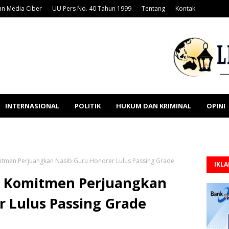
n Media Ciber
UU Pers No. 40 Tahun 1999
Tentang
Kontak
INTERNASIONAL
POLITIK
HUKUM DAN KRIMINAL
OPINI
tmen Perjuangkan Nasib Guru Honorer Lulus Passing Grade
IKL
a Komitmen Perjuangkan
r Lulus Passing Grade