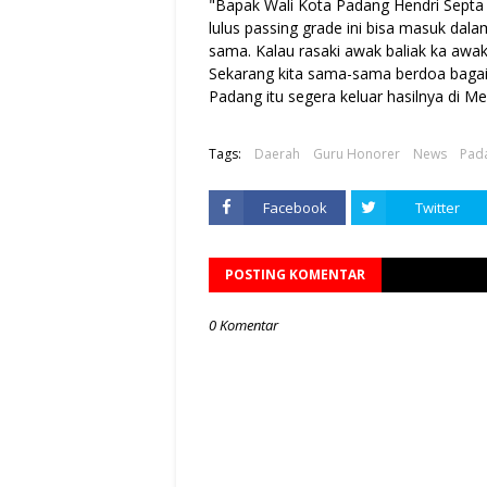
"Bapak Wali Kota Padang Hendri Septa
lulus passing grade ini bisa masuk dal
sama. Kalau rasaki awak baliak ka awak 
Sekarang kita sama-sama berdoa baga
Padang itu segera keluar hasilnya di 
Tags:
Daerah
Guru Honorer
News
Pad
Facebook
Twitter
POSTING KOMENTAR
0 Komentar