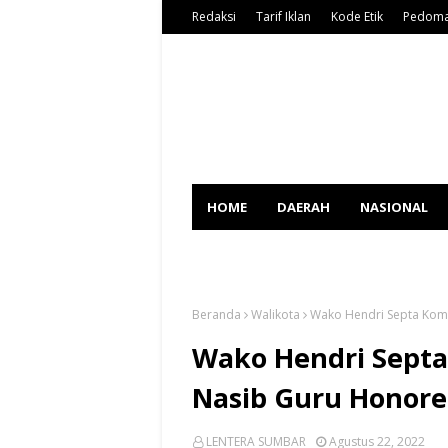
Redaksi
Tarif Iklan
Kode Etik
Pedoma
HOME
DAERAH
NASIONAL
SPORT
Beranda
Walikota
Wako Hendri Septa Komi
Wako Hendri Sept
Nasib Guru Honore
LENTERA SUMBAR
Agustus 22, 2022