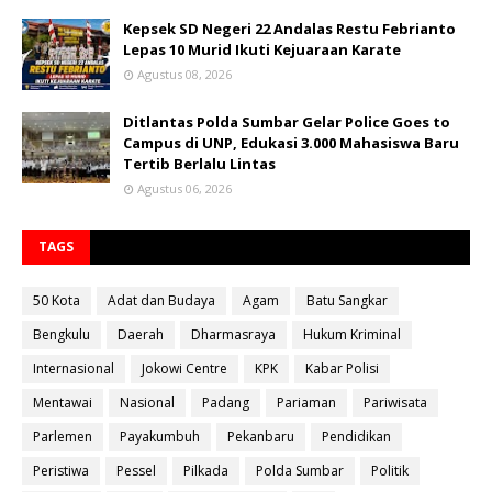
Kepsek SD Negeri 22 Andalas Restu Febrianto
Lepas 10 Murid Ikuti Kejuaraan Karate
Agustus 08, 2026
Ditlantas Polda Sumbar Gelar Police Goes to
Campus di UNP, Edukasi 3.000 Mahasiswa Baru
Tertib Berlalu Lintas
Agustus 06, 2026
TAGS
50 Kota
Adat dan Budaya
Agam
Batu Sangkar
Bengkulu
Daerah
Dharmasraya
Hukum Kriminal
Internasional
Jokowi Centre
KPK
Kabar Polisi
Mentawai
Nasional
Padang
Pariaman
Pariwisata
Parlemen
Payakumbuh
Pekanbaru
Pendidikan
Peristiwa
Pessel
Pilkada
Polda Sumbar
Politik