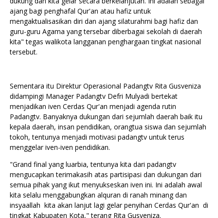
dukung dan kita gelar secara berkelanjutan. Ini adalah sebagai
ajang bagi penghafal Qur'an atau hafiz untuk
mengaktualisasikan diri dan ajang silaturahmi bagi hafiz dan
guru-guru Agama yang tersebar diberbagai sekolah di daerah
kita" tegas walikota langganan penghargaan tingkat nasional
tersebut.
Sementara itu Direktur Operasional Padangtv Rita Gusveniza
didampingi Manager Padangtv Defri Mulyadi bertekat
menjadikan iven Cerdas Qur'an menjadi agenda rutin
Padangtv. Banyaknya dukungan dari sejumlah daerah baik itu
kepala daerah, insan pendidikan, orangtua siswa dan sejumlah
tokoh, tentunya menjadi motivasi padangtv untuk terus
menggelar iven-iven pendidikan.
"Grand final yang luarbia, tentunya kita dari padangtv
mengucapkan terimakasih atas partisipasi dan dukungan dari
semua pihak yang ikut menyukseskan iven ini. Ini adalah awal
kita selalu menggabungkan alquran di ranah minang dan
insyaallah kita akan lanjut lagi gelar penyihan Cerdas Qur'an di
tingkat Kabupaten Kota," terang Rita Gusveniza.